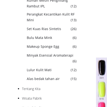
Rumah Mesin Penghilang
Rambut IPL
(12)
Perangkat Kecantikan Kulit RF
Mini
(13)
Set Kuas Rias Sintetis
(26)
Bulu Mata Mink
(6)
Makeup Sponge Egg
(6)
Minyak Esensial Aromaterapi
(6)
Lulur Kulit Mati
(12)
Alas bedak tahan air
(15)
Tentang Kita
Wisata Pabrik