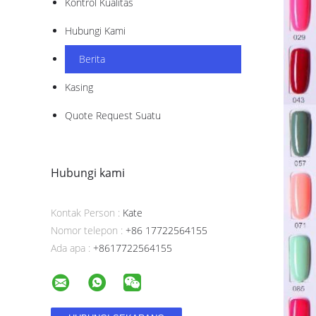
Kontrol Kualitas
Hubungi Kami
Berita
Kasing
Quote Request Suatu
Hubungi kami
Kontak Person :
Kate
Nomor telepon :
+86 17722564155
Ada apa :
+8617722564155