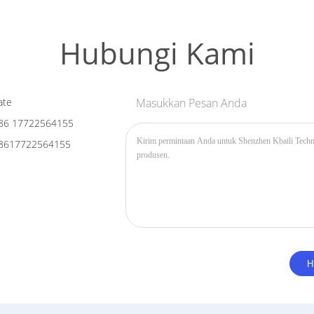
Hubungi Kami
ate
Masukkan Pesan Anda
86 17722564155
8617722564155