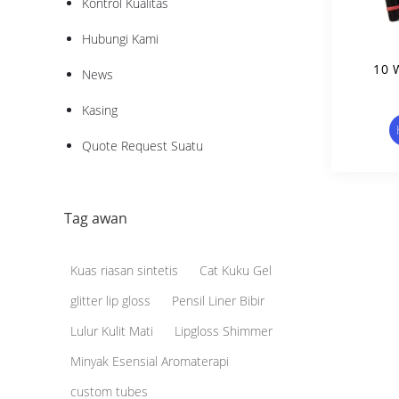
Kontrol Kualitas
Hubungi Kami
10 
News
Kasing
Quote Request Suatu
Tag awan
Kuas riasan sintetis
Cat Kuku Gel
glitter lip gloss
Pensil Liner Bibir
Lulur Kulit Mati
Lipgloss Shimmer
Minyak Esensial Aromaterapi
custom tubes