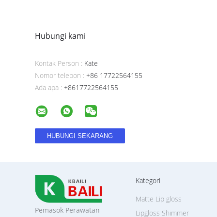
Hubungi kami
Kontak Person :
Kate
Nomor telepon :
+86 17722564155
Ada apa :
+8617722564155
Kategori
Matte Lip gloss
Pemasok Perawatan
Lipgloss Shimmer