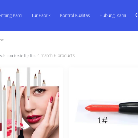
entang Kami
Tur Pabrik
Kontrol Kualitas
Hubungi Kami
ine
" match 6 products
sds non toxic lip liner