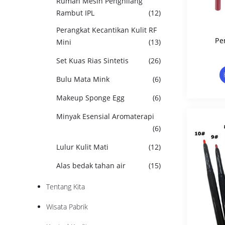
Rumah Mesin Penghilang
Rambut IPL
(12)
Perangkat Kecantikan Kulit RF
Pe
Mini
(13)
Set Kuas Rias Sintetis
(26)
Bulu Mata Mink
(6)
Makeup Sponge Egg
(6)
Minyak Esensial Aromaterapi
(6)
Lulur Kulit Mati
(12)
Alas bedak tahan air
(15)
Tentang Kita
Wisata Pabrik