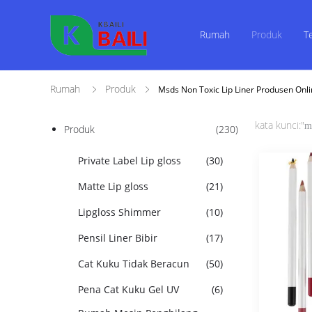
Rumah
Produk
T
Rumah
Produk
Msds Non Toxic Lip Liner Produsen Onl
kata kunci:"
m
Produk
(230)
Private Label Lip gloss
(30)
Matte Lip gloss
(21)
Lipgloss Shimmer
(10)
Pensil Liner Bibir
(17)
Cat Kuku Tidak Beracun
(50)
Pena Cat Kuku Gel UV
(6)