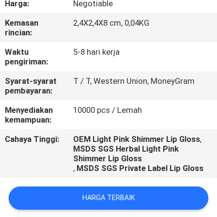
Harga:
Negotiable
KUALITAS
Kemasan
2,4X2,4X8 cm, 0,04KG
rincian:
HUBUNGI
KAMI
Waktu
5-8 hari kerja
pengiriman:
Syarat-syarat
T / T, Western Union, MoneyGram
PERMINTAAN
pembayaran:
PENAWARAN
Menyediakan
10000 pcs / Lemah
kemampuan:
Cahaya Tinggi:
OEM Light Pink Shimmer Lip Gloss
,
MSDS SGS Herbal Light Pink
Shimmer Lip Gloss
,
MSDS SGS Private Label Lip Gloss
HARGA TERBAIK