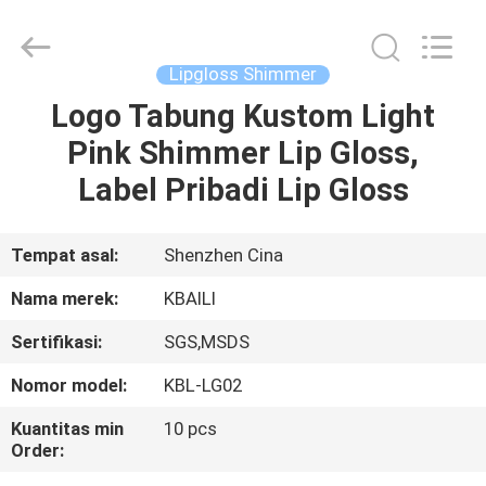
Label
Lip
gloss
pemasok.
Copyright
Lipgloss Shimmer
©
2021
lipsglosses.com.
Logo Tabung Kustom Light
RUMAH
All
Rights
Pink Shimmer Lip Gloss,
Reserved.
PRODUK
Label Pribadi Lip Gloss
TENTANG
Tempat asal:
Shenzhen Cina
KAMI
Nama merek:
KBAILI
Sertifikasi:
SGS,MSDS
TUR
Nomor model:
KBL-LG02
PABRIK
Kuantitas min
10 pcs
Order:
KONTROL